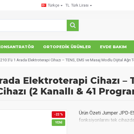
Türkçe
TL
Türk Lirası
KONSANTRATÖR
ORTOPEDIK ÜRÜNLER
EVDE BAKIM
0 3’ü 1 Arada Elektroterapi Cihazı – TENS, EMS ve Masaj Modlu Dijital Ağrı Ter
rada Elektroterapi Cihazı –
Cihazı (2 Kanallı & 41 Progra
Ürün Özeti Jumper JPD-ES2
-22 %
fonksiyonlarını tek cihazda 
YENI