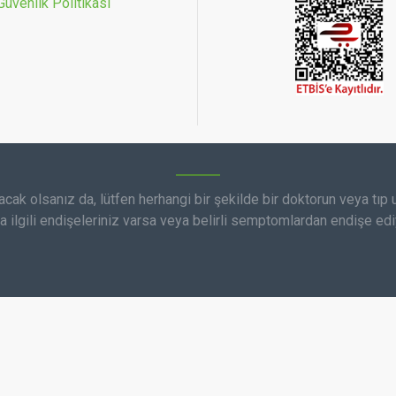
 Güvenlik Politikası
TEDAVI YAPABILIRIM?
kullanım önerilir. Seanslar arasında en az 2 saat ara verin. Aşı
NEDIR?
lacak olsanız da, lütfen herhangi bir şekilde bir doktorun veya tıp
r (ağrı kesici etki). EMS modu ise kasları doğrudan uyararak kas 
a ilgili endişeleriniz varsa veya belirli semptomlardan endişe ediy
ILIRIM?
 gücü azaldığında veya elektrik iletimi zayıfladığında değiştirilme
LABILIR MI?
terapi cihazları kullanılmamalıdır. Kullanım öncesi mutlaka doktor