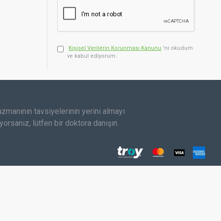
×

Canlı Destek Hattı
Kişisel Verilerin Korunması Kanunu
'ni okudum
ve kabul ediyorum.
Şu an incelediğiniz
Jumper JPD-ES210
rı kullanım kas yorgunluğuna neden olabilir.
3’ü 1 Arada Elektroterapi Cihazı –
TENS, EMS ve Masaj Modlu Dijital
Ağrı Terapi Cihazı (2 Kanallı & 41
Programlı)
hakkında aklınıza takılan
 uzmanının tavsiyelerinin yerini almayı
kontraksiyonu sağlar (kas geliştirici etki). JPD-ES210'da her
soruları uzmanımıza sorun.
orsanız, lütfen bir doktora danışın.
WhatsApp ile Bağlan
lidir. Temiz ve kuru saklama elektrot ömrünü uzatır.
unuza danışın. Çocuklarda 12 yaş altında kullanım önerilmez.