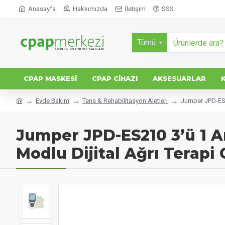
Anasayfa
Hakkımızda
İletişim
SSS
Tümü
CPAP MASKESI
CPAP CIHAZI
AKSESUARLAR
Evde Bakım
Tens & Rehabilitasyon Aletleri
Jumper JPD-ES21
Jumper JPD-ES210 3’ü 1 A
Modlu Dijital Ağrı Terapi 