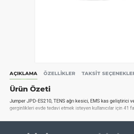
AÇIKLAMA
ÖZELLIKLER
TAKSIT SEÇENEKLE
Ürün Özeti
Jumper JPD-ES210, TENS ağrı kesici, EMS kas geliştirici ve ma
gerginlikleri evde tedavi etmek isteyen kullanıcılar için 41 
Özellikler ve Avantajlar
3'ü 1 Arada Teknoloji:
TENS (18 program), EMS (15 p