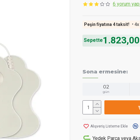
6 yorum yapı
Peşin fiyatına 4 taksit!
• 4x
1.823,00
Sepette
Sona ermesine:
02
gün
Alışveriş Listeme Ekle
Yedek Parça veya Akse