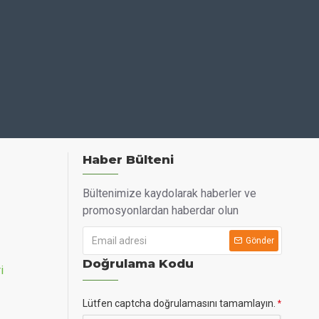
Haber Bülteni
Bültenimize kaydolarak haberler ve
promosyonlardan haberdar olun
Gönder
 maksimum 3 seans uygulayın. İlk kullanımda düşük
Doğrulama Kodu
i
Lütfen captcha doğrulamasını tamamlayın.
25 artırır ve daha etkili tedavi sağlar. Elektrotları her 20-