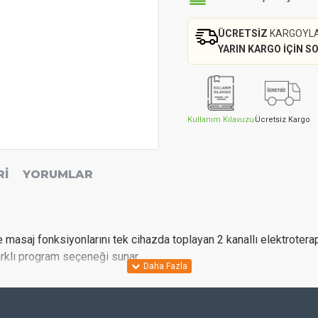
ÜCRETSİZ
KARGOYL
YARIN KARGO İÇİN S
Kullanım Kılavuzu
Ücretsiz Kargo
RI
YORUMLAR
saj fonksiyonlarını tek cihazda toplayan 2 kanallı elektroterapi c
farklı program seçeneği sunar.
rogram) ve Masaj (8 program) modları tek cihazda