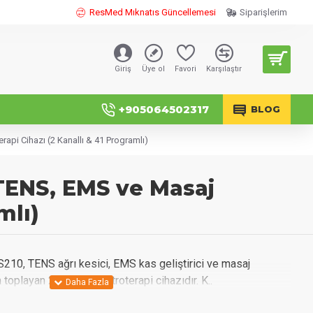
ResMed Mıknatıs Güncellemesi
Siparişlerim
Giriş
Üye ol
Favori
Karşılaştır
+905064502317
BLOG
api Cihazı (2 Kanallı & 41 Programlı)
 TENS, EMS ve Masaj
mlı)
10, TENS ağrı kesici, EMS kas geliştirici ve masaj
toplayan 2 kanallı elektroterapi cihazıdır. K..