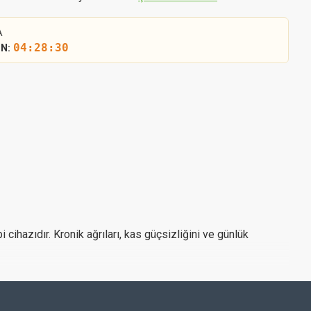
A
04:28:30
ON:
ihazıdır. Kronik ağrıları, kas güçsizliğini ve günlük