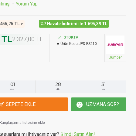
lmış.
-
Yorum Yap
 455,75 TL >
%7 Havale İndirimi ile 1.695,39 TL
 TL
STOKTA
2.327,00 TL
Ürün Kodu
JPD-ES210
Jumper
01
28
30
saat
dk.
sn.
SEPETE EKLE
UZMANA SOR?
Karşılaştırma listesine ekle
suarlara mı ihtiyacınız var?
Şimdi Satın Alın!