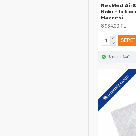
ResMed AirS
Kabı – Isıtıcı
Haznesi
8.934,00 TL
SEPET
Uzmana Sor?
ÜCRETSIZ KARGO