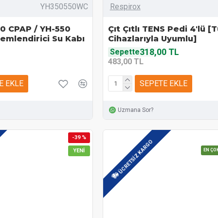
YH350550WC
Respirox
50 CPAP / YH-550
Çıt Çıtlı TENS Pedi 4'lü 
emlendirici Su Kabı
Cihazlarıyla Uyumlu]
318,00 TL
Sepette
483,00 TL
E EKLE
SEPETE EKLE
Uzmana Sor?
-39 %
ÜCRETSIZ KARGO
YENI
EN ÇO