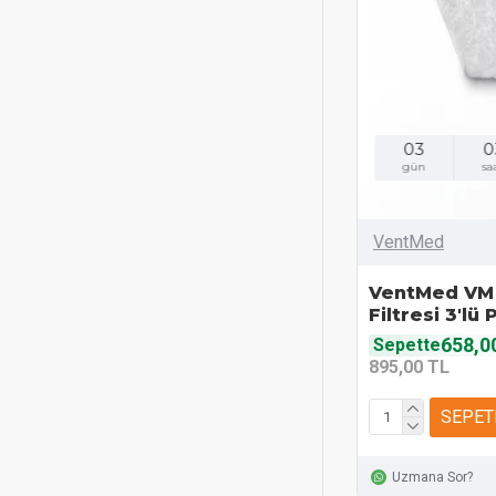
03
0
gün
sa
VentMed
VentMed VM 
Filtresi 3'lü
658,0
Sepette
895,00 TL
SEPET
Uzmana Sor?