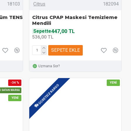
18103
Citrus
182094
[Tüm TENS
Citrus CPAP Maskesi Temizleme
Mendili
447,00 TL
Sepette
536,00 TL
SEPETE EKLE
Uzmana Sor?
-34 %
YENI
ÜCRETSIZ KARGO
K SATAN MARKA
YENI