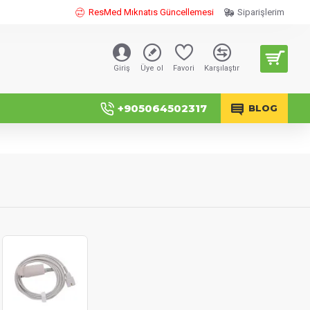
ResMed Mıknatıs Güncellemesi
Siparişlerim
Giriş
Üye ol
Favori
Karşılaştır
+905064502317
BLOG