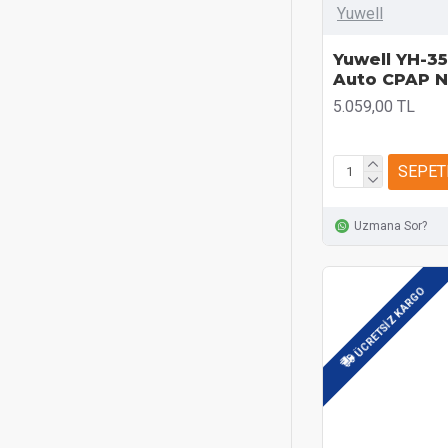
Yuwell
Yuwell YH-3
Auto CPAP N
5.059,00 TL
SEPET
Uzmana Sor?
ÜCRETSIZ KARGO