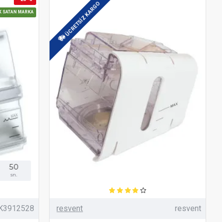
ÜCRETSIZ KARGO
K SATAN MARKA
48
sn.
K3912528
resvent
resvent