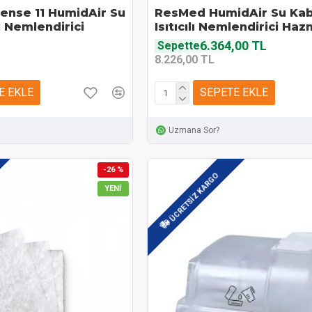
ense 11 HumidAir Su
ResMed HumidAir Su Kab
lı Nemlendirici
Isıtıcılı Nemlendirici Haz
6.364,00 TL
Sepette
8.226,00 TL
E EKLE
SEPETE EKLE
Uzmana Sor?
-26 %
ÜCRETSIZ KARGO
YENI