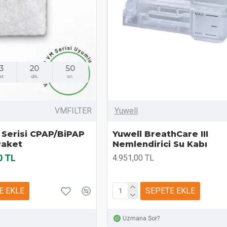
3
20
48
at
dk.
sn.
VMFILTER
Yuwell
Serisi CPAP/BiPAP
Yuwell BreathCare III
 Paket
Nemlendirici Su Kabı
0 TL
4.951,00 TL
E EKLE
SEPETE EKLE
Uzmana Sor?