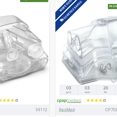
WEB'E ÖZEL
ÜCRETSIZ KARGO
EN ÇO
03
03
20
gün
saat
dk.
39112
ResMed
CP7D