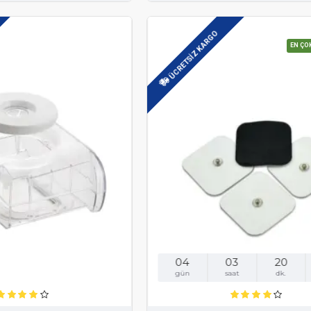
ÜCRETSIZ KARGO
EN ÇO
04
03
20
gün
saat
dk.