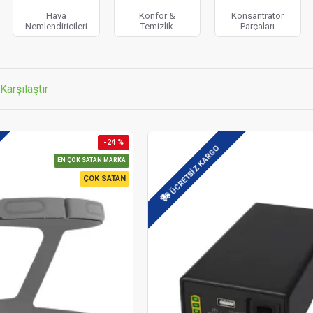
Hava
Konfor &
Konsantratör
Nemlendiricileri
Temizlik
Parçaları
Karşılaştır
-24 %
ÜCRETSIZ KARGO
EN ÇOK SATAN MARKA
ÇOK SATAN