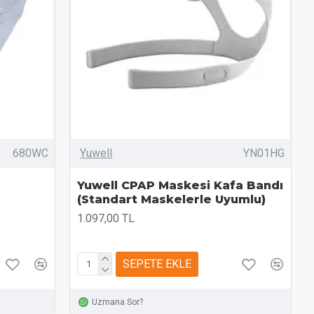
680WC
Yuwell
YN01HG
Yuwell CPAP Maskesi Kafa Bandı
(Standart Maskelerle Uyumlu)
1.097,00 TL
SEPETE EKLE
Uzmana Sor?