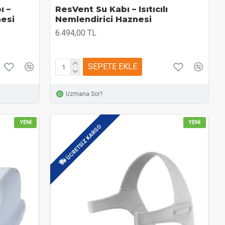
ı –
ResVent Su Kabı – Isıtıcılı
nesi
Nemlendirici Haznesi
6.494,00 TL
SEPETE EKLE
Uzmana Sor?
YENI
YENI
ÜCRETSIZ KARGO