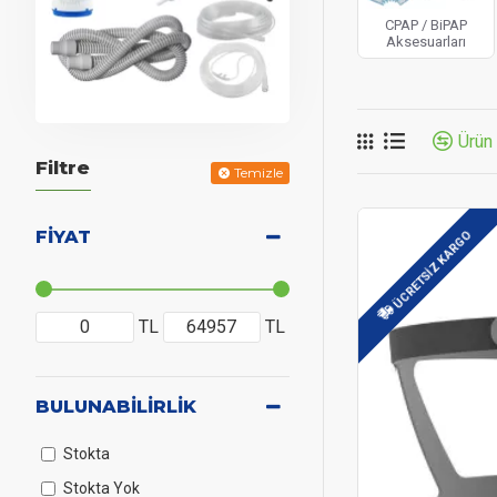
CPAP / BiPAP
Aksesuarları
Ürün 
Filtre
Temizle
FIYAT
ÜCRETSIZ KARGO
TL
TL
BULUNABILIRLIK
Stokta
Stokta Yok