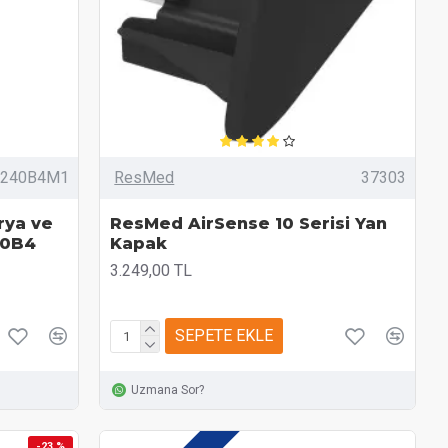
240B4M1
ResMed
37303
rya ve
ResMed AirSense 10 Serisi Yan
40B4
Kapak
3.249,00 TL
SEPETE EKLE
Uzmana Sor?
-23 %