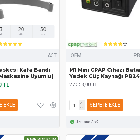
3
20
48
at
dk.
sn.
A5T
OEM
PB
skesi Kafa Bandı
M1 Mini CPAP Cihazı Bata
Maskesine Uyumlu]
Yedek Güç Kaynağı PB2
0 TL
27.553,00 TL
E EKLE
SEPETE EKLE
Uzmana Sor?
EN ÇOK SATAN MARKA