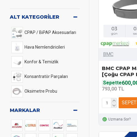
ALT KATEGORILER
03
0
CPAP / BiPAP Aksesuarları
gün
sa
Hava Nemlendiricileri
BMC
Konfor & Temizlik
BMC CPAP Ma
[Çoğu CPAP 
Konsantratör Parçaları
600,0
Sepette
793,00 TL
Oksimetre Probu
SEPET
MARKALAR
Uzmana Sor?