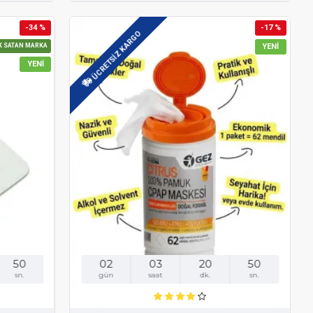
-34 %
-17 %
ÜCRETSIZ KARGO
K SATAN MARKA
YENI
YENI
48
02
03
20
48
sn.
gün
saat
dk.
sn.