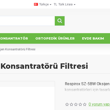
Türkçe
TL
Türk Lirası
KONSANTRATÖR
ORTOPEDIK ÜRÜNLER
EVDE BAKIM
en Konsantratörü Filtresi
Konsantratörü Filtresi
Respirox SZ-5BW Oksijen 
konsantratörleri için tasarl
0 yorum yapı