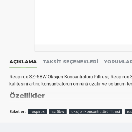
AÇIKLAMA
TAKSIT SEÇENEKLERI
YORUMLA
Respirox SZ-5BW Oksijen Konsantratörü Filtresi, Respirox SZ
kalitesini artırır, konsantratörün ömrünü uzatır ve solunum te
Özellikler
Özellik
Değer
Etiketler:
respirox
sz-5bw
oksijen konsantratörü filtresi
re
Ürün Tipi
Sarf Malzeme (Filtre)