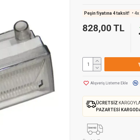
Peşin fiyatına 4 taksit!
• 4x
828,00 TL
Alışveriş Listeme Ekle
ÜCRETSİZ
KARGOYL
PAZARTESİ KARGOD