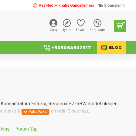
ResMed Mıknatıs Güncellemesi
Siparişlerim
Giriş
Üye ol
Favori
Karşılaştır
+905064502317
BLOG
Konsantratörü Filtresi, Respirox SZ-5BW model oksijen
anmış kritik bir sarf malzemedir. Cihazınızı..
lmış.
-
Yorum Yap