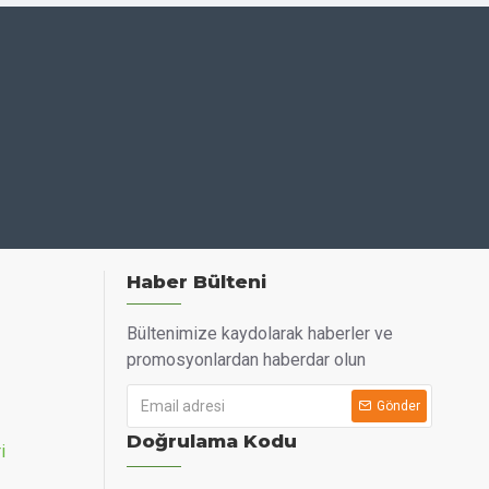
hazın iç mekanizmasını korur hem de size sunulan oksijenin
le 6 ila 12 ayda bir değiştirilmesi tavsiye edilmekle birlikte,
ğiştirilmelidir.
len bir işlemdir. Cihazınızın kullanım kılavuzundaki
tek almalısınız.
Haber Bülteni
Bültenimize kaydolarak haberler ve
anayi veya uyumsuz filtreler, cihazın hava akışını bozabilir,
promosyonlardan haberdar olun
 dışında kalmasına neden olabilir.
Gönder
Doğrulama Kodu
i
otorunun zorlanmasına ve oksijen saflığının düşmesine neden