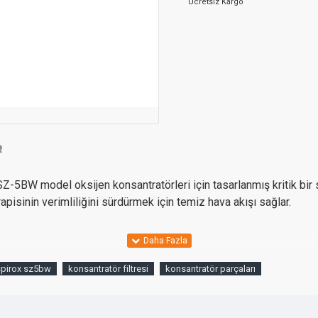
Ücretsiz Kargo
R
-5BW model oksijen konsantratörleri için tasarlanmış kritik bir 
rapisinin verimliliğini sürdürmek için temiz hava akışı sağlar.
spirox sz5bw
konsantratör filtresi
konsantratör parçaları