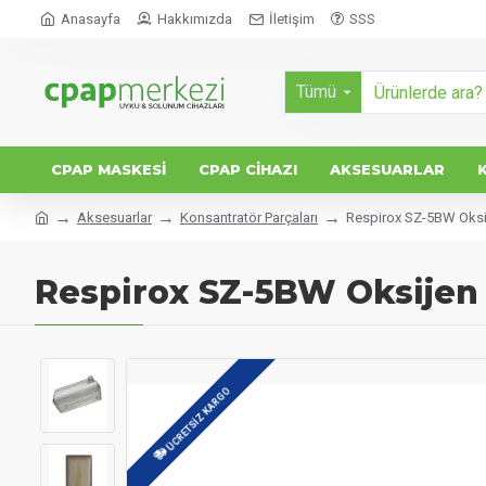
Anasayfa
Hakkımızda
İletişim
SSS
Tümü
CPAP MASKESI
CPAP CIHAZI
AKSESUARLAR
Aksesuarlar
Konsantratör Parçaları
Respirox SZ-5BW Oksij
Respirox SZ-5BW Oksijen 
ÜCRETSIZ KARGO