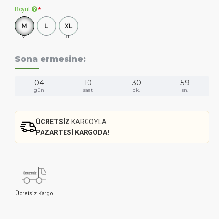
Boyut
M
L
XL
Sona ermesine:
04
10
30
58
gün
saat
dk.
sn.
ÜCRETSİZ
KARGOYLA
PAZARTESİ KARGODA!
Ücretsiz Kargo