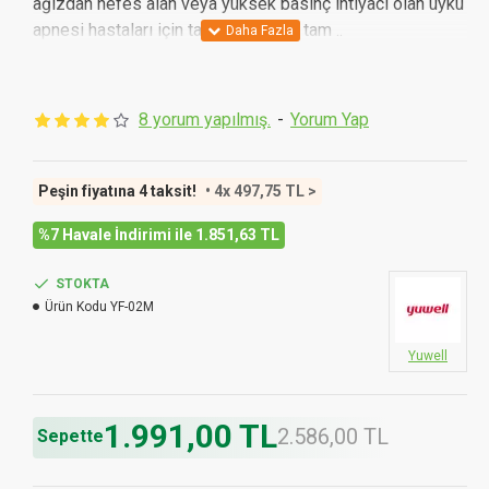
ağızdan nefes alan veya yüksek basınç ihtiyacı olan uyku
apnesi hastaları için tasarlanmış bir tam ..
8 yorum yapılmış.
-
Yorum Yap
Peşin fiyatına 4 taksit!
• 4x 497,75 TL >
%7 Havale İndirimi ile 1.851,63 TL
STOKTA
Ürün Kodu
YF-02M
Yuwell
1.991,00 TL
2.586,00 TL
Sepette