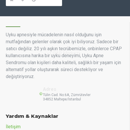
çektirmesi gereken hastalar için güvenli bir kullanım
sağlar.
360 Derece Dönebilen Dirsek:
Hortumun hareket
özgürlüğünü artırır, gece boyunca dönme veya
pozisyon değiştirme kolaylığı sunar.
Uyku apnesiyle mücadelenin nasıl olduğunu işin
mutfağından gelenler olarak çok iyi biliyoruz. Sadece bir
Uyumlu Cihazlar
satıcı değiliz. 20 yılı aşkın tecrübemizle, onbinlerce CPAP
kullanıcısına harika bir uyku deneyimi, Uyku Apne
Yuwell YF-02 Ağız Burun CPAP Maskesi, standart 22 mm
Sendromu olan kişileri daha kaliteli, sağlıklı bir yaşam için
çapında hortum bağlantısına sahip tüm CPAP, BiPAP ve
alternatif yollar oluşturarak süreci destekliyor ve
APAP cihazlarıyla uyumludur. Bu, ResMed, Philips
değiştiriyoruz.
Respironics, Fisher & Paykel, Löwenstein Medical ve
Yuwell gibi başlıca markaların cihazlarını kapsar.
Adres
Beden Seçimi Rehberi
Tülin Cad. No:6A, Zümrütevler
34852 Maltepe/İstanbul
Yuwell YF-02 maskesi, paketi farklı boyutlar içermese de,
kullanıcının yüz ölçülerine göre doğru bedenin seçilmesi
Yardım & Kaynaklar
kritiktir. Maskenin optimum sızdırmazlık ve konfor
İletişim
sağlaması için aşağıdaki adımları izleyerek yüzünüzü